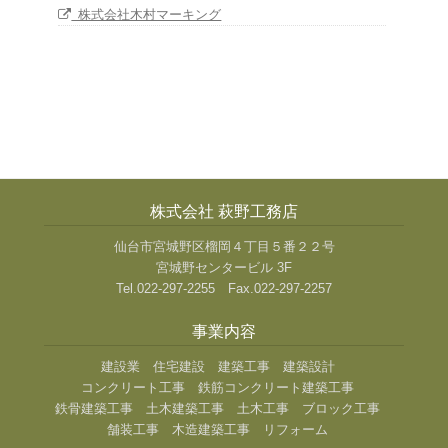
株式会社木村マーキング
株式会社 萩野工務店
仙台市宮城野区榴岡４丁目５番２２号
宮城野センタービル 3F
Tel.022-297-2255 Fax.022-297-2257
事業内容
建設業
住宅建設
建築工事
建築設計
コンクリート工事
鉄筋コンクリート建築工事
鉄骨建築工事
土木建築工事
土木工事
ブロック工事
舗装工事
木造建築工事
リフォーム