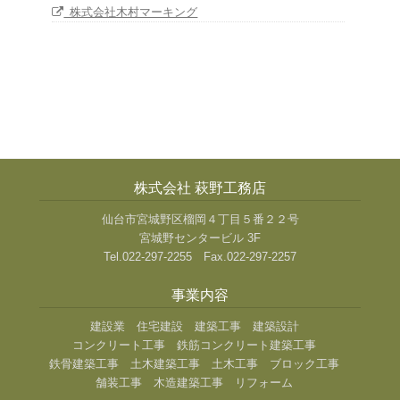
株式会社木村マーキング
株式会社 萩野工務店
仙台市宮城野区榴岡４丁目５番２２号
宮城野センタービル 3F
Tel.022-297-2255 Fax.022-297-2257
事業内容
建設業
住宅建設
建築工事
建築設計
コンクリート工事
鉄筋コンクリート建築工事
鉄骨建築工事
土木建築工事
土木工事
ブロック工事
舗装工事
木造建築工事
リフォーム