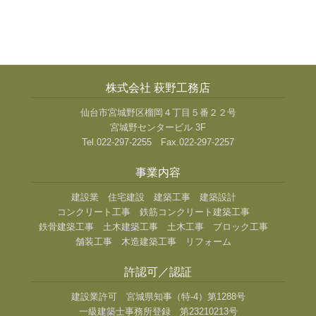
株式会社 萩野工務店
仙台市宮城野区榴岡４丁目５番２２号
宮城野センタービル 3F
Tel.022-297-2255 Fax.022-297-2257
事業内容
建設業
住宅建設
建築工事
建築設計
コンクリート工事
鉄筋コンクリート建築工事
鉄骨建築工事
土木建築工事
土木工事
ブロック工事
舗装工事
木造建築工事
リフォーム
許認可／認証
建設業許可 宮城県知事（特-4）第1288号
一級建築士事務所登録 第23210213号